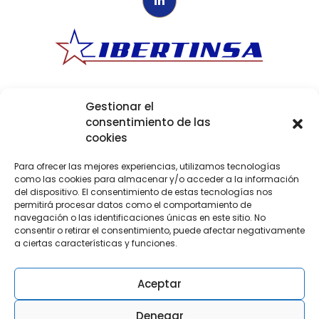
Ibertinsa
Ibérica de Transportes Internacionales
Política de Privacidad
|
Aviso Legal
|
Política de
Gestionar el
cookies
|
Canal Ético
consentimiento de las
cookies
Para ofrecer las mejores experiencias, utilizamos tecnologías
como las cookies para almacenar y/o acceder a la información
del dispositivo. El consentimiento de estas tecnologías nos
La empresa ha sido beneficiaria de
permitirá procesar datos como el comportamiento de
las ayudas para la modernización y
navegación o las identificaciones únicas en este sitio. No
digitalización de empresas privadas
consentir o retirar el consentimiento, puede afectar negativamente
de transporte de viajeros y
a ciertas características y funciones.
mercancías por carretera, en el marco
del Plan de Recuperación,
Transformación y Resiliencia
Aceptar
Financiado por la Unión Europea –
Next Generation EU.
Denegar