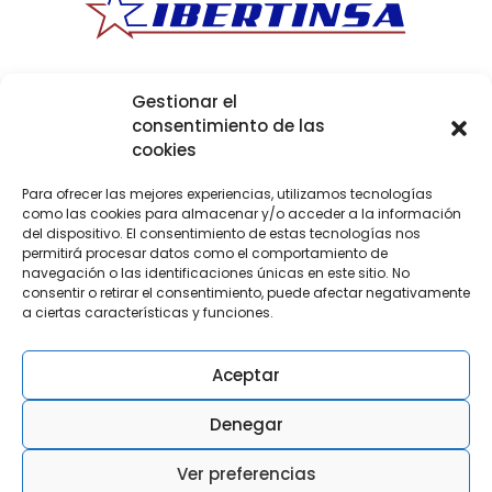
Ibertinsa
Ibérica de Transportes Internacionales
Política de Privacidad
|
Aviso Legal
|
Política de
Gestionar el
cookies
|
Canal Ético
consentimiento de las
cookies
Para ofrecer las mejores experiencias, utilizamos tecnologías
como las cookies para almacenar y/o acceder a la información
del dispositivo. El consentimiento de estas tecnologías nos
La empresa ha sido beneficiaria de
permitirá procesar datos como el comportamiento de
las ayudas para la modernización y
navegación o las identificaciones únicas en este sitio. No
digitalización de empresas privadas
consentir o retirar el consentimiento, puede afectar negativamente
de transporte de viajeros y
a ciertas características y funciones.
mercancías por carretera, en el marco
del Plan de Recuperación,
Transformación y Resiliencia
Aceptar
Financiado por la Unión Europea –
Next Generation EU.
Denegar
Ver preferencias
© 2026 Ibertinsa. All rights reserved.