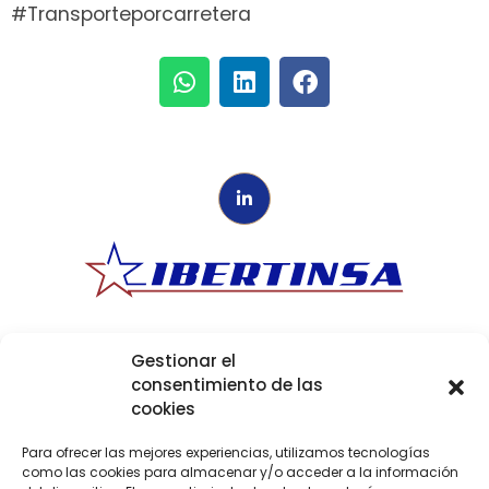
#Transporteporcarretera
Ibertinsa
Ibérica de Transportes Internacionales
Política de Privacidad
|
Aviso Legal
|
Política de
Gestionar el
cookies
|
Canal Ético
consentimiento de las
cookies
Para ofrecer las mejores experiencias, utilizamos tecnologías
como las cookies para almacenar y/o acceder a la información